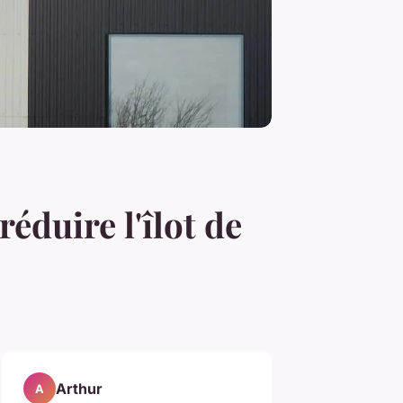
réduire l'îlot de
Arthur
A