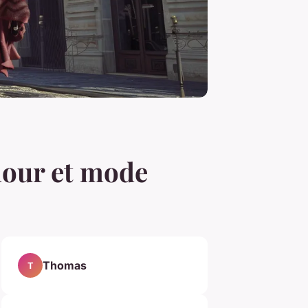
mour et mode
Thomas
T