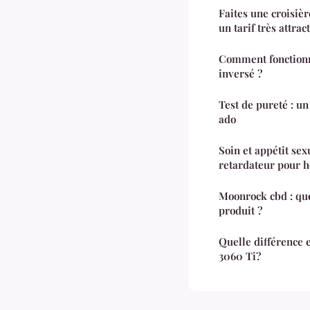
Faites une croisiè
un tarif très attract
Comment fonctionn
inversé ?
Test de pureté : u
ado
Soin et appétit sex
retardateur pour 
Moonrock cbd : que devez-vous savoir sur ce
produit ?
Quelle différence
3060 Ti?